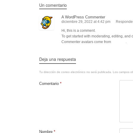
Un comentario
A WordPress Commenter
diciembre 29, 2022 at 4:42 pm
Responde
Hi, this is a comment.
To get started with moderating, editing, an
Commenter avatars come from
Gravatar
.
Deja una respuesta
Tu dirección de correo electrónico no será publicada.
Los campos ob
Comentario
*
Nombre
*